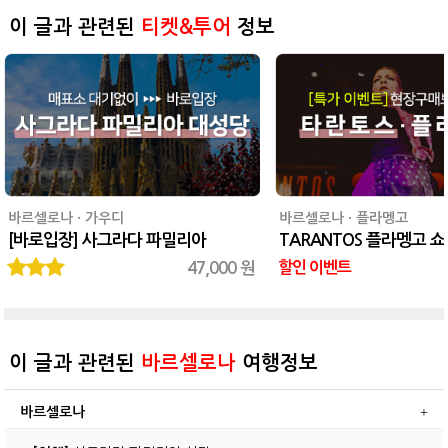
이 글과 관련된
티켓&투어
정보
바르셀로나 · 가우디
바르셀로나 · 플라멩고
[바로입장] 사그라다 파밀리아
TARANTOS 플라멩고 쇼
47,000 원
할인 이벤트
이 글과 관련된
바르셀로나
여행정보
바르셀로나