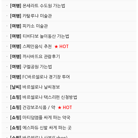
·
[여행]
몬세라트 수도원 가는법
·
[여행]
카탈루냐 미술관
·
[여행]
피카소 미술관
·
[여행]
티비다보 놀이동산 가는법
·
[여행]
스페인음식 추천
★ HOT
·
[여행]
까사바뜨요 관람후기
·
[여행]
구엘공원 가는법
·
[여행]
FC바르셀로나 경기장 투어
·
[날씨]
바르셀로나 날씨정보
·
[쇼핑]
바르셀로나 택스리펀 신청방법
·
[쇼핑]
건강보조식품 / 약
★ HOT
·
[쇼핑]
마티덤앰플 싸게 파는 약국
·
[쇼핑]
에스파듀 신발 싸게 파는 곳
·
[쇼핑]
바르셀로나 사봉(Sabon)