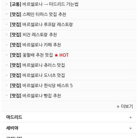
·
[교통]
바르셀로나 → 마드리드 가는법
·
[맛집]
스페인 타파스 맛집 추천
·
[맛집]
바르셀로나 루프탑 레스토랑
·
[맛집]
비건 레스토랑 추천
·
[맛집]
바르셀로나 카페 추천
·
[맛집]
꽃할배 추천 맛집
★ HOT
·
[맛집]
바르셀로나 츄러스 맛집
·
[맛집]
바르셀로나 도너츠 맛집
·
[맛집]
바르셀로나 한식당 베스트 5
·
[맛집]
바르셀로나 빵집 추천
+ 더보기
마드리드
세비야