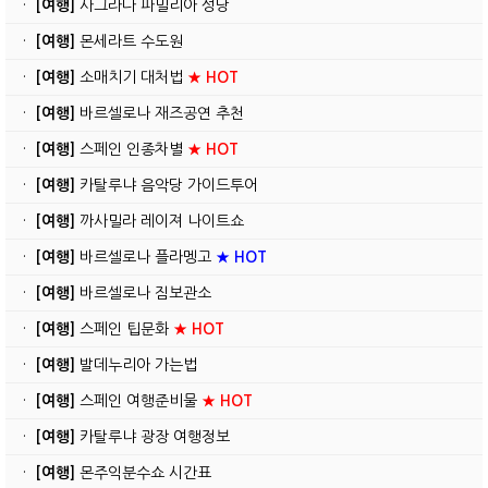
·
[여행]
사그라다 파밀리아 성당
·
[여행]
몬세라트 수도원
·
[여행]
소매치기 대처법
★ HOT
·
[여행]
바르셀로나 재즈공연 추천
·
[여행]
스페인 인종차별
★ HOT
·
[여행]
카탈루냐 음악당 가이드투어
·
[여행]
까사밀라 레이져 나이트쇼
·
[여행]
바르셀로나 플라멩고
★ HOT
·
[여행]
바르셀로나 짐보관소
·
[여행]
스페인 팁문화
★ HOT
·
[여행]
발데누리아 가는법
·
[여행]
스페인 여행준비물
★ HOT
·
[여행]
카탈루냐 광장 여행정보
·
[여행]
몬주익분수쇼 시간표