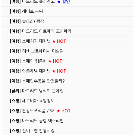
·
[여행]
마드리드 플라멩고
★ 할인
·
[여행]
레티로 공원
·
[여행]
솔(Sol) 광장
·
[여행]
마드리드 아토차역 코인락커
·
[여행]
소매치기 대처법
★ HOT
·
[여행]
티센 보르네미사 미술관
·
[여행]
스페인 팁문화
★ HOT
·
[여행]
인종차별 대처법
★ HOT
·
[여행]
스페인수돗물 안전할까?
·
[날씨]
마드리드 날씨와 옷차림
·
[쇼핑]
세고비아 쇼핑정보
·
[쇼핑]
건강보조식품 / 약
★ HOT
·
[쇼핑]
마드리드 공항 택스리펀
·
[쇼핑]
산미구엘 전통시장