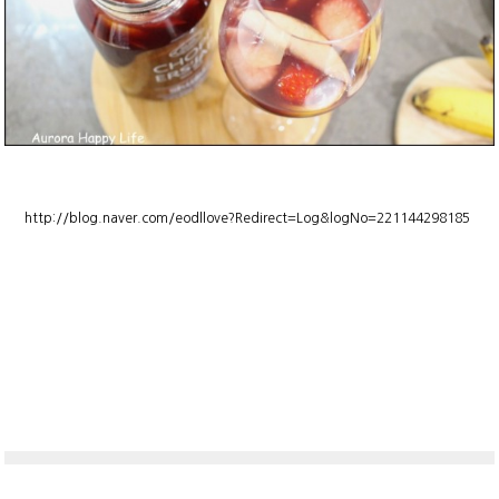
http://blog.naver.com/eodllove?Redirect=Log&logNo=221144298185