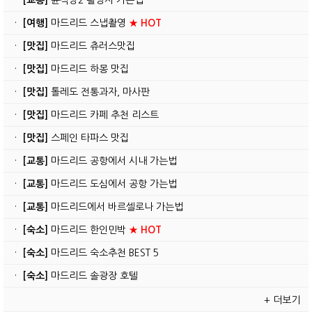
·
[교통]
윤식당2 촬영지 가는법
·
[여행]
마드리드 스냅촬영
★ HOT
·
[맛집]
마드리드 츄러스맛집
·
[맛집]
마드리드 하몽 맛집
·
[맛집]
톨레도 전통과자, 마사판
·
[맛집]
마드리드 카페 추천 리스트
·
[맛집]
스페인 타파스 맛집
·
[교통]
마드리드 공항에서 시내 가는법
·
[교통]
마드리드 도심에서 공항 가는법
·
[교통]
마드리드에서 바르셀로나 가는법
·
[숙소]
마드리드 한인민박
★ HOT
·
[숙소]
마드리드 숙소추천 BEST 5
·
[숙소]
마드리드 솔광장 호텔
+ 더보기