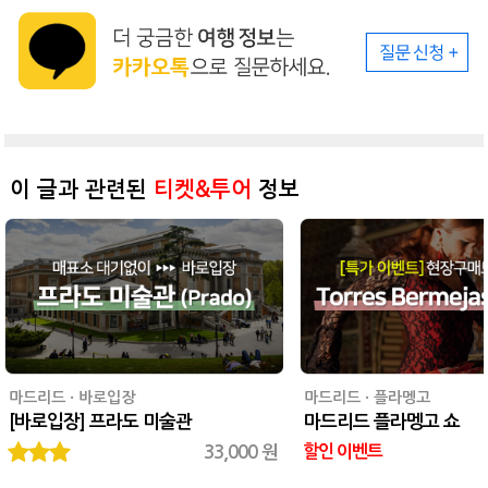
이 글과 관련된
티켓&투어
정보
마드리드 · 바로입장
마드리드 · 플라멩고
[바로입장] 프라도 미술관
마드리드 플라멩고 쇼
33,000 원
할인 이벤트