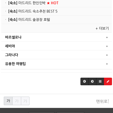
·
[숙소]
마드리드 한인민박
★ HOT
·
[숙소]
마드리드 숙소추천 BEST 5
·
[숙소]
마드리드 솔광장 호텔
+ 더보기
바르셀로나
세비야
그라나다
유용한 여행팁
가
가
가
맨위로↑