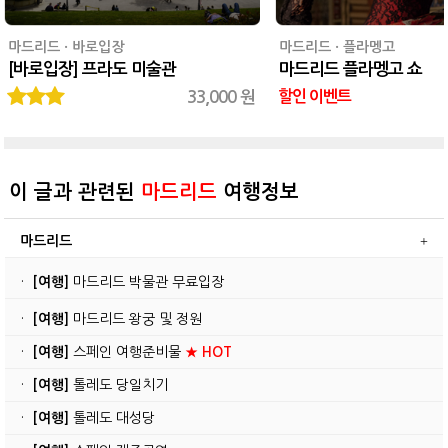
마드리드 · 바로입장
마드리드 · 플라멩고
[바로입장] 프라도 미술관
마드리드 플라멩고 쇼
33,000 원
할인 이벤트
이 글과 관련된
마드리드
여행정보
마드리드
·
[여행]
마드리드 박물관 무료입장
·
[여행]
마드리드 왕궁 및 정원
·
[여행]
스페인 여행준비물
★ HOT
·
[여행]
톨레도 당일치기
·
[여행]
톨레도 대성당