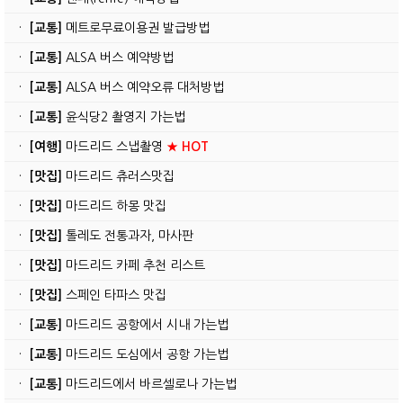
·
[교통]
메트로무료이용권 발급방법
·
[교통]
ALSA 버스 예약방법
·
[교통]
ALSA 버스 예약오류 대처방법
·
[교통]
윤식당2 촬영지 가는법
·
[여행]
마드리드 스냅촬영
★ HOT
·
[맛집]
마드리드 츄러스맛집
·
[맛집]
마드리드 하몽 맛집
·
[맛집]
톨레도 전통과자, 마사판
·
[맛집]
마드리드 카페 추천 리스트
·
[맛집]
스페인 타파스 맛집
·
[교통]
마드리드 공항에서 시내 가는법
·
[교통]
마드리드 도심에서 공항 가는법
·
[교통]
마드리드에서 바르셀로나 가는법