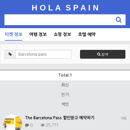
H O L A S P A I N
티켓 정보
여행 정보
쇼핑 정보
호텔 예약
검색
Total 1
최신
인기
색인
The Barcelona Pass 할인받고 예약하기
새창
0
25,771