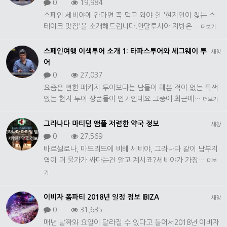
0
19,984
스페인 세비야에 간다면 꼭 먹고 와야 할 '현지인이 찾는 스
테이크 맛집'을 소개해드립니다.안달루시아 지방은…
더보기
스페인여행 이색투어 소개 1: 타파스투어와 세그웨이 투
새창
어
0
27,037
요즘은 뻔한 패키지 투어보다는 남들이 해본 적이 없는 특색
있는 현지 투어 상품들이 인기인데요.그중에 최근에…
더보기
그라나다 마티덤 앰플 저렴한 약국 정보
새창
0
27,569
바르셀로나, 마드리드에 비해 세비야, 그라나다 같이 남부지
역이 더 물가가 싸다는건 알고 계시죠?세비야가 가장…
더보
기
이비자 폼파티 2018년 일정 정보 IBIZA
새창
0
31,635
매년 날짜와 요일이 달라질 수 있다고 들어서2018년 이비자