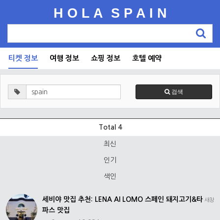
H O L A S P A I N
티켓 정보
여행 정보
쇼핑 정보
호텔 예약
검색
Total 4
최신
인기
색인
세비야 맛집 추천: LENA Al LOMO 스페인 돼지고기&타
새창
파스 맛집