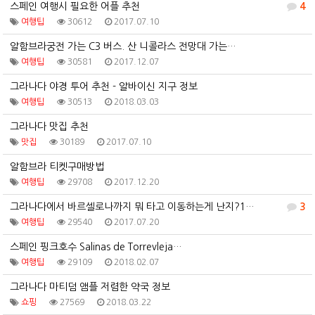
스페인 여행시 필요한 어플 추천
4
여행팁
30612
2017.07.10
알함브라궁전 가는 C3 버스. 산 니콜라스 전망대 가는…
여행팁
30581
2017.12.07
그라나다 야경 투어 추천 - 알바이신 지구 정보
여행팁
30513
2018.03.03
그라나다 맛집 추천
맛집
30189
2017.07.10
알함브라 티켓구매방법
여행팁
29708
2017.12.20
그라나다에서 바르셀로나까지 뭐 타고 이동하는게 난지?1…
3
여행팁
29540
2017.07.20
스페인 핑크호수 Salinas de Torrevleja…
여행팁
29109
2018.02.07
그라나다 마티덤 앰플 저렴한 약국 정보
쇼핑
27569
2018.03.22