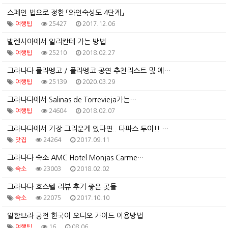
스페인 법으로 정한 「와인숙성도 4단계」
여행팁
25427
2017.12.06
발렌시아에서 알리칸테 가는 방법
여행팁
25210
2018.02.27
그라나다 플라멩고 / 플라멩코 공연 추천리스트 및 예…
여행팁
25139
2020.03.29
그라나다에서 Salinas de Torrevieja가는…
여행팁
24604
2018.02.07
그라나다에서 가장 그리운게 있다면.. 타파스 투어!! …
맛집
24264
2017.09.11
그라나다 숙소 AMC Hotel Monjas Carme…
숙소
23003
2018.02.02
그라나다 호스텔 리뷰 후기 좋은 곳들
숙소
22075
2017.10.10
알함브라 궁전 한국어 오디오 가이드 이용방법
여행팁
16
08.06