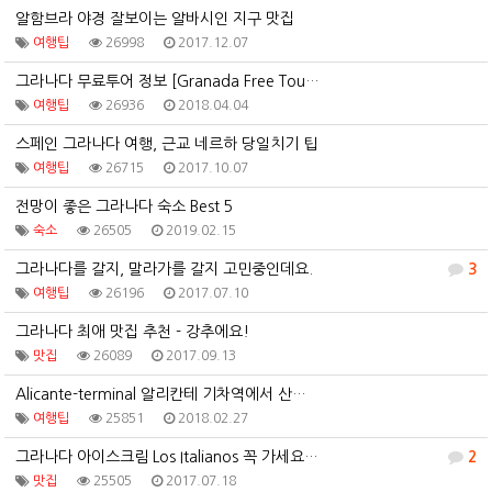
알함브라 야경 잘보이는 알바시인 지구 맛집
여행팁
26998
2017.12.07
그라나다 무료투어 정보 [Granada Free Tou…
여행팁
26936
2018.04.04
스페인 그라나다 여행, 근교 네르하 당일치기 팁
여행팁
26715
2017.10.07
전망이 좋은 그라나다 숙소 Best 5
숙소
26505
2019.02.15
그라나다를 갈지, 말라가를 갈지 고민중인데요.
3
여행팁
26196
2017.07.10
그라나다 최애 맛집 추천 - 강추에요!
맛집
26089
2017.09.13
Alicante-terminal 알리칸테 기차역에서 산…
여행팁
25851
2018.02.27
그라나다 아이스크림 Los Italianos 꼭 가세요…
2
맛집
25505
2017.07.18