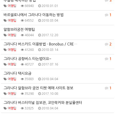
부엘링 예약하는 방법
3
여행팁
66940
2018.01.01
바르셀로나에서 그라나다 이동하는 방법
1
여행팁
64552
2018.03.04
알함브라궁전 여행팁
여행팁
46044
2017.12.20
그라나다 버스카드 이용방법 - Bonobus / CRE…
2
여행팁
41260
2018.03.14
그라나다 공항버스 타는법이요~
1
여행팁
40727
2017.07.16
그라나다 택시요금
여행팁
35883
2018.04.04
그라나다 알함브라 궁전 티켓 예매 사이트 정보
1
여행팁
35298
2017.10.08
그라나다 버스터미널 짐보관, 코인락커와 분실물센터
여행팁
32825
2018.04.04